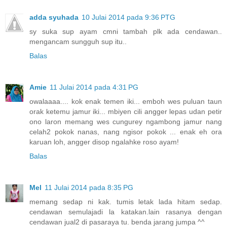
adda syuhada
10 Julai 2014 pada 9:36 PTG
sy suka sup ayam cmni tambah plk ada cendawan..
mengancam sungguh sup itu..
Balas
Amie
11 Julai 2014 pada 4:31 PG
owalaaaa.... kok enak temen iki... emboh wes puluan taun
orak ketemu jamur iki... mbiyen cili angger lepas udan petir
ono laron memang wes cungurey ngambong jamur nang
celah2 pokok nanas, nang ngisor pokok ... enak eh ora
karuan loh, angger disop ngalahke roso ayam!
Balas
Mel
11 Julai 2014 pada 8:35 PG
memang sedap ni kak. tumis letak lada hitam sedap.
cendawan semulajadi la katakan.lain rasanya dengan
cendawan jual2 di pasaraya tu. benda jarang jumpa ^^