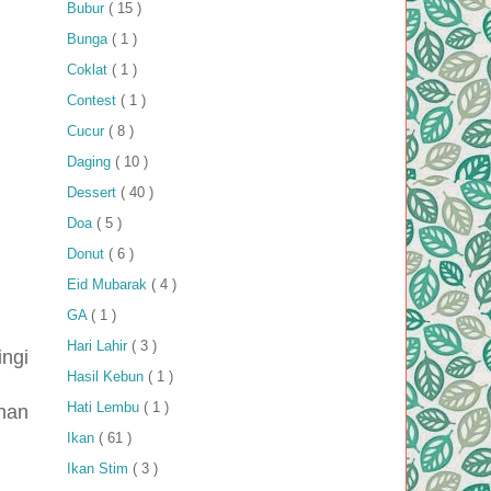
Bubur
( 15 )
Bunga
( 1 )
Coklat
( 1 )
Contest
( 1 )
Cucur
( 8 )
Daging
( 10 )
Dessert
( 40 )
Doa
( 5 )
Donut
( 6 )
Eid Mubarak
( 4 )
GA
( 1 )
Hari Lahir
( 3 )
ingi
Hasil Kebun
( 1 )
Hati Lembu
( 1 )
ahan
Ikan
( 61 )
Ikan Stim
( 3 )