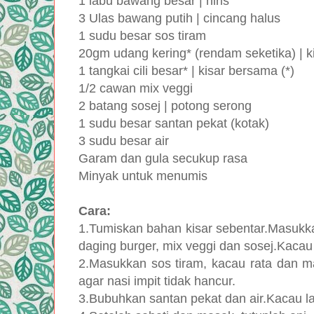
1 labu bawang besar | hiris
3 Ulas bawang putih | cincang halus
1 sudu besar sos tiram
20gm udang kering* (rendam seketika) | k
1 tangkai cili besar* | kisar bersama (*)
1/2 cawan mix veggi
2 batang sosej | potong serong
1 sudu besar santan pekat (kotak)
3 sudu besar air
Garam dan gula secukup rasa
Minyak untuk menumis
Cara:
1.Tumiskan bahan kisar sebentar.Masukka
daging burger, mix veggi dan sosej.Kaca
2.Masukkan sos tiram, kacau rata dan m
agar nasi impit tidak hancur.
3.Bubuhkan santan pekat dan air.Kacau 