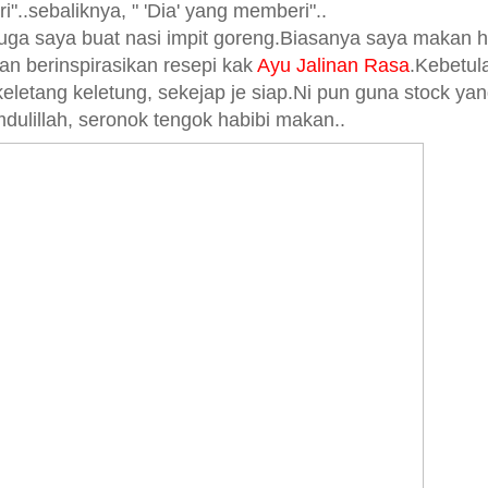
eri"..sebaliknya, " 'Dia' yang memberi"..
 juga saya buat nasi impit goreng.Biasanya saya makan 
 dan berinspirasikan resepi kak
Ayu Jalinan Rasa
.Kebetul
.keletang keletung, sekejap je siap.Ni pun guna stock ya
dulillah, seronok tengok habibi makan..