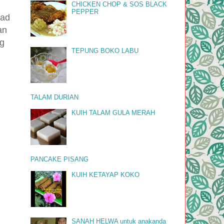
CHICKEN CHOP & SOS BLACK
PEPPER
had
an
ng
TEPUNG BOKO LABU
TALAM DURIAN
KUIH TALAM GULA MERAH
PANCAKE PISANG
KUIH KETAYAP KOKO
SANAH HELWA untuk anakanda