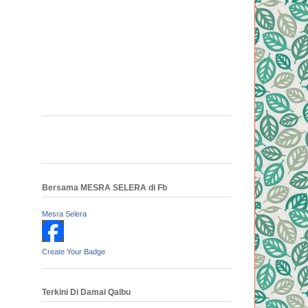
Bersama MESRA SELERA di Fb
Mesra Selera
Create Your Badge
Terkini Di Damai Qalbu