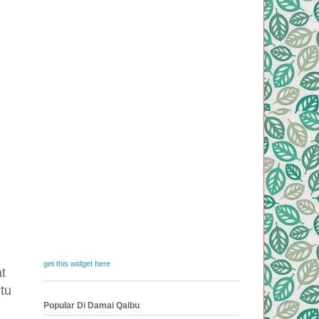
get this widget here
t
tu
Popular Di Damai Qalbu